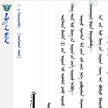
☆ ᠴ·ᠯᠤᠳᠤᠢ᠌ᠳᠠᠮᠪᠠ᠄
ᠭ
᠃
ᠬ
᠃
《ᠲᠤᠩᠭ᠋ᠠᠯᠠᠭ ᠲᠠᠮᠢᠷ》