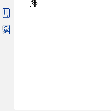
ᠲᠦᠷᠪᠡ