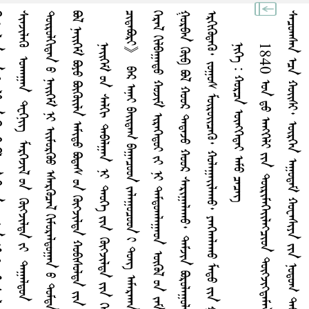
ᠨᠢᠭᠡ : ᠬᠤᠷᠴᠠ ᠥᠩᠭᠡᠳᠡᠢ ᠠᠮᠤ ᠴᠡᠴᠡᠭ᠌