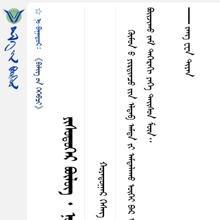
☆ ᠨᠣ᠋·ᠪᠠᠭᠠᠳᠤᠷ᠄
ᠪ
᠊᠊᠊᠊᠊᠊᠊᠊᠊᠊᠊᠊᠊᠊᠊᠊᠊᠊᠊᠊᠊᠊᠊᠊᠊᠊᠊᠊᠊᠊᠊᠊᠊ ᠵᠠᠩ ᠸᠧᠨ ᠳᠢᠶᠠᠨ
《ᠪᠢᠯᠢᠭ᠌ ᠤᠨ ᠭᠡᠭᠡᠪᠴᠢ》