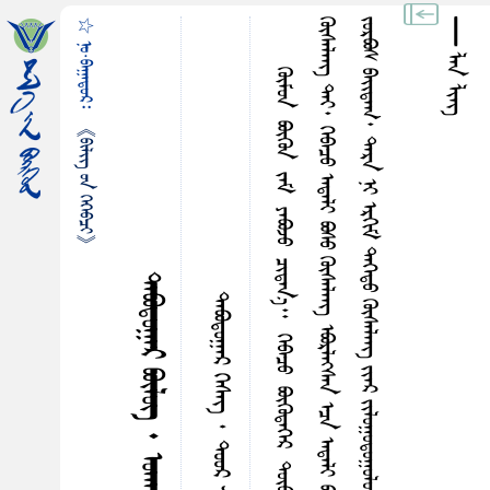
☆ ᠨᠣ᠋·ᠪᠠᠭᠠᠳᠤᠷ᠄
᠊᠊᠊᠊᠊᠊᠊᠊᠊᠊᠊᠊᠊᠊᠊᠊᠊᠊᠊᠊᠊᠊᠊᠊᠊᠊ ᠯᠠᠨ ᠯᠢᠩ
《ᠪᠢᠯᠢᠭ᠌ ᠤᠨ ᠭᠡᠭᠡᠪᠴᠢ》