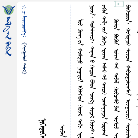
☆ ᠴ·ᠯᠤᠳᠤᠢ᠌ᠳᠠᠮᠪᠠ᠄
᠃
《ᠲᠤᠩᠭ᠋ᠠᠯᠠᠭ ᠲᠠᠮᠢᠷ》