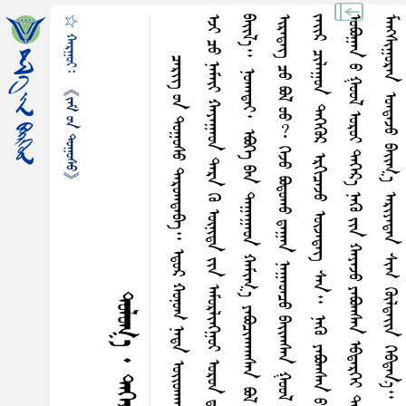
☆ ᠬᠠᠷᠭᠤᠢ᠄
《ᠵᠠᠮ ᠤᠨ ᠲᠤᠭᠤᠰᠤ》