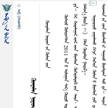
☆ ᠳᠢᠪ (ᠬᠠᠢ᠌ᠯᠠᠰᠤ)
᠃
ᠭᠦᠡᠳᠡᠯᠡᠨ ᠨᠤᠳᠤᠭ ᠤᠨ ᠭᠦᠮᠤᠨ ᠵᠤᠨ