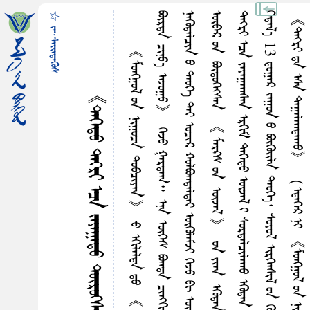
☆ ᠵᠠ᠊·ᠰᠡᠢ᠌ᠡᠳᠡᠭᠦᠰ