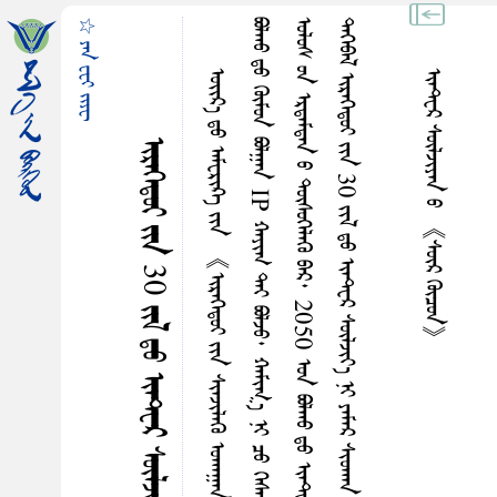
☆ ᠶᠠᠨ ᠸᠧᠢ ᠵᠢᠶᠧ
ᠢᠠᠲ᠋ᠸᠷ ᠰᠦᠯᠵᠢᠶᠠᠨ ᠤ 《ᠰᠦᠷ ᠭᠦᠴᠤᠨ》