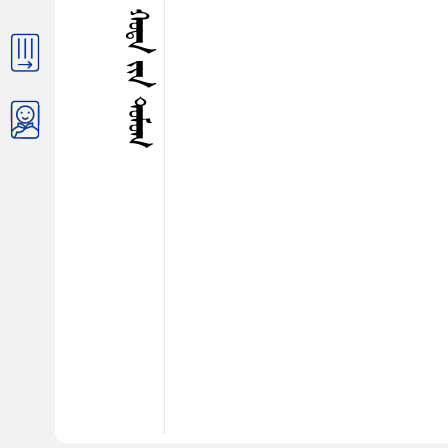
ᠬᠢᠵᠠᠭᠠᠷ (ᠴᠢᠴᠢᠬᠠᠷ) ᠬᠤᠲᠠ ᠶᠢᠨ ᠳᠤᠮᠤᠭ