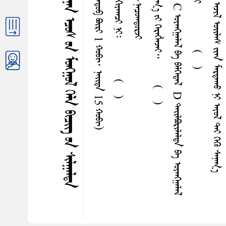
A ᠳᠦᠷᠰᠤᠯᠠᠯ ᠪᠠ ᠰᠢᠭᠦᠮᠵᠢᠯᠡᠯᠳᠡ B ᠣᠶᠠᠩᠭ᠋ᠠᠯᠠᠯ ᠪᠠ ᠳᠤᠭᠠᠴᠢᠯᠳᠠ C ᠣᠶᠠᠩᠭ᠋ᠠᠯᠠᠯ ᠪᠠ ᠪᠠᠯᠭᠡᠳᠡᠯ D ᠳᠠᠢ᠌ᠯᠪᠣᠷᠢᠯᠠᠯᠳᠠ ᠪᠠ ᠣᠶᠠᠩᠭ᠋ᠠᠯᠠᠯ
ᠠᠩᠬ᠎ᠠ ᠬᠤᠶᠠᠷ ᠤᠨ ᠳᠤᠤᠷ᠎ᠠ ᠬᠤᠭᠤᠴᠠᠭᠠᠨ ᠤ ᠬᠤᠭᠤᠴᠠᠭᠠᠨ ᠡᠴᠦᠰ ᠤᠨ ᠮᠤᠩᠭ᠋ᠤᠯ ᠭᠡᠯᠡ ᠪᠢᠴᠢᠭ᠌ ᠤᠨ ᠰᠢᠯᠭᠠᠯᠳᠠ