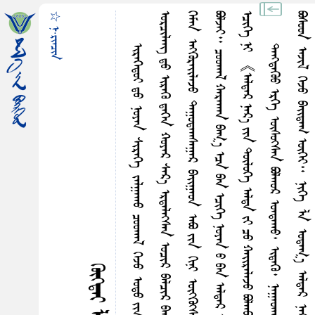
☆ ᠨ·ᠷᠢᠠᠴᠢᠨ
᠃